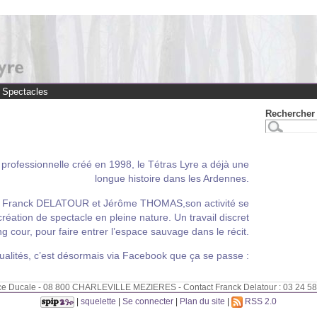
Spectacles
Rechercher 
rofessionnelle créé en 1998, le Tétras Lyre a déjà une
longue histoire dans les Ardennes.
de Franck DELATOUR et Jérôme THOMAS,son activité se
réation de spectacle en pleine nature. Un travail discret
ng cour, pour faire entrer l’espace sauvage dans le récit.
ualités, c’est désormais via Facebook que ça se passe :
lace Ducale - 08 800 CHARLEVILLE MEZIERES - Contact Franck Delatour : 03 24 58
|
squelette
|
Se connecter
|
Plan du site
|
RSS 2.0